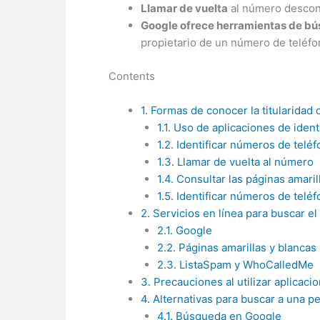
Llamar de vuelta
al número descono
Google ofrece herramientas de b
propietario de un número de teléf
Contents
1.
Formas de conocer la titularidad
1.1.
Uso de aplicaciones de ident
1.2.
Identificar números de telé
1.3.
Llamar de vuelta al número
1.4.
Consultar las páginas amaril
1.5.
Identificar números de teléf
2.
Servicios en línea para buscar el
2.1.
Google
2.2.
Páginas amarillas y blancas
2.3.
ListaSpam y WhoCalledMe
3.
Precauciones al utilizar aplicaci
4.
Alternativas para buscar a una p
4.1.
Búsqueda en Google