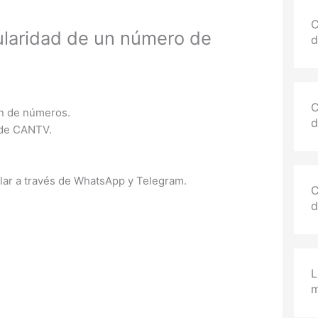
C
tularidad de un número de
d
C
ión de números.
d
o de CANTV.
ular a través de WhatsApp y Telegram.
C
d
L
m