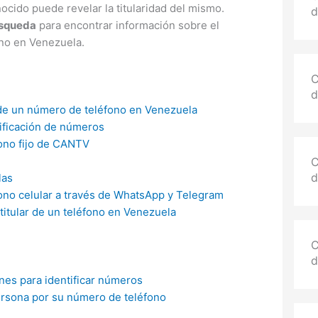
cido puede revelar la titularidad del mismo.
d
úsqueda
para encontrar información sobre el
ono en Venezuela.
C
d
 de un número de teléfono en Venezuela
ificación de números
fono fijo de CANTV
C
d
las
ono celular a través de WhatsApp y Telegram
 titular de un teléfono en Venezuela
C
d
ones para identificar números
ersona por su número de teléfono