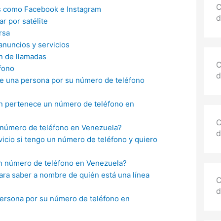
C
s como Facebook e Instagram
d
r por satélite
rsa
nuncios y servicios
n de llamadas
C
fono
d
de una persona por su número de teléfono
n pertenece un número de teléfono en
C
número de teléfono en Venezuela?
d
cio si tengo un número de teléfono y quiero
n número de teléfono en Venezuela?
ara saber a nombre de quién está una línea
C
d
persona por su número de teléfono en