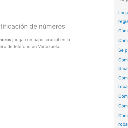
Loca
regi
tificación de números
Cómo
úmeros
juegan un papel crucial en la
Cómo
mero de teléfono en Venezuela.
Se p
Cómo
Gmai
Cómo
roba
Cómo
Cómo
Cómo
roba