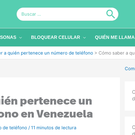
Buscar
por:
RSONAS
BLOQUEAR CELULAR
QUIÉN ME LLAMA
r a quién pertenece un número de teléfono
>
Cómo saber a qu
Como
C
d
ién pertenece un
ono en Venezuela
C
 de teléfono
/
11 minutos de lectura
d