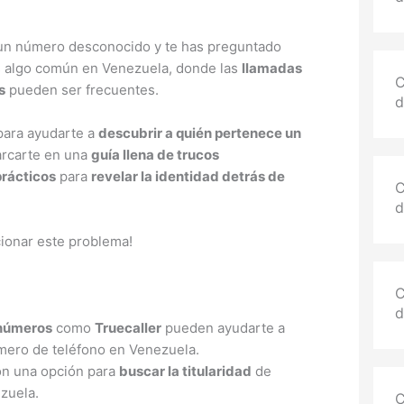
 un número desconocido y te has preguntado
 es algo común en Venezuela, donde las
llamadas
C
s
pueden ser frecuentes.
d
para ayudarte a
descubrir a quién pertenece un
arcarte en una
guía llena de trucos
prácticos
para
revelar la identidad detrás de
C
d
ionar este problema!
C
d
 números
como
Truecaller
pueden ayudarte a
mero de teléfono en Venezuela.
n una opción para
buscar la titularidad
de
zuela.
C