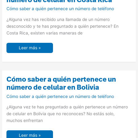
número de celular en Costa Rica
quién
pertenece
Cómo saber a quién pertenece un número de teléfono
un
número
de
¿Alguna vez has recibido una llamada de un número
celular
en
desconocido y te has preguntado a quién pertenece? En
Costa
Costa Rica, existen varias maneras de
Rica
Leer más »
Cómo
Cómo saber a quién pertenece un
saber
a
número de celular en Bolivia
quién
pertenece
Cómo saber a quién pertenece un número de teléfono
un
número
de
¿Alguna vez te has preguntado a quién pertenece un número
celular
en
de celular en Bolivia que no reconoces? No estás solo,
Bolivia
muchos enfrentan
Leer más »