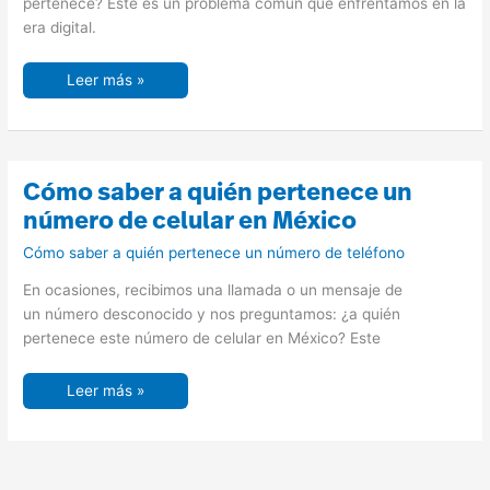
Unidos
pertenece? Este es un problema común que enfrentamos en la
era digital.
Leer más »
Cómo
Cómo saber a quién pertenece un
saber
a
número de celular en México
quién
pertenece
Cómo saber a quién pertenece un número de teléfono
un
número
de
En ocasiones, recibimos una llamada o un mensaje de
celular
en
un número desconocido y nos preguntamos: ¿a quién
México
pertenece este número de celular en México? Este
Leer más »