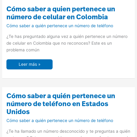
Cómo
Cómo saber a quien pertenece un
saber
a
número de celular en Colombia
quien
pertenece
Cómo saber a quién pertenece un número de teléfono
un
número
de
¿Te has preguntado alguna vez a quién pertenece un número
celular
en
de celular en Colombia que no reconoces? Este es un
Colombia
problema común
Leer más »
Cómo
Cómo saber a quién pertenece un
saber
a
número de teléfono en Estados
quién
pertenece
Unidos
un
número
Cómo saber a quién pertenece un número de teléfono
de
teléfono
en
¿Te ha llamado un número desconocido y te preguntas a quién
Estados