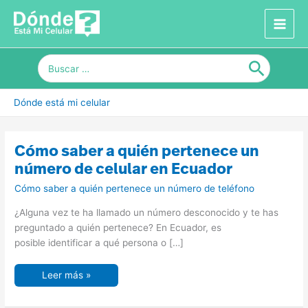
Ir
al
contenido
Buscar
por:
Dónde está mi celular
Cómo
Cómo saber a quién pertenece un
saber
a
número de celular en Ecuador
quién
pertenece
Cómo saber a quién pertenece un número de teléfono
un
número
de
¿Alguna vez te ha llamado un número desconocido y te has
celular
en
preguntado a quién pertenece? En Ecuador, es
Ecuador
posible identificar a qué persona o […]
Leer más »