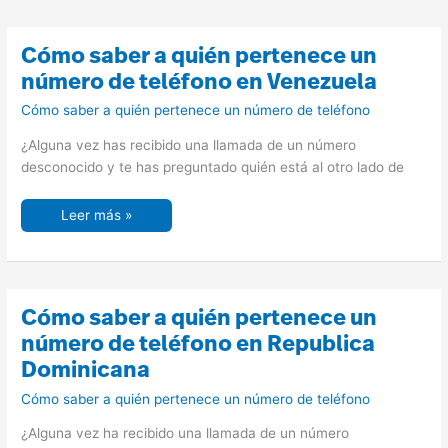
Cómo
Cómo saber a quién pertenece un
saber
a
número de teléfono en Venezuela
quién
pertenece
Cómo saber a quién pertenece un número de teléfono
un
número
de
¿Alguna vez has recibido una llamada de un número
teléfono
en
desconocido y te has preguntado quién está al otro lado de
Venezuela
Leer más »
Cómo
Cómo saber a quién pertenece un
saber
a
número de teléfono en Republica
quién
pertenece
Dominicana
un
número
Cómo saber a quién pertenece un número de teléfono
de
teléfono
en
¿Alguna vez ha recibido una llamada de un número
Republica