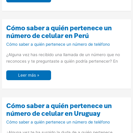
Cómo
Cómo saber a quién pertenece un
saber
a
número de celular en Perú
quién
pertenece
Cómo saber a quién pertenece un número de teléfono
un
número
de
¿Alguna vez has recibido una llamada de un número que no
celular
en
reconoces y te preguntaste a quién podría pertenecer? En
Perú
Leer más »
Cómo
Cómo saber a quién pertenece un
saber
a
número de celular en Uruguay
quién
pertenece
Cómo saber a quién pertenece un número de teléfono
un
número
de
¿Alguna vez te ha surgido la duda de a quién pertenece