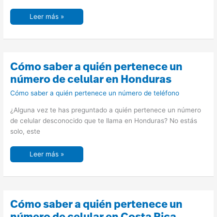
Leer más »
Cómo
Cómo saber a quién pertenece un
saber
a
número de celular en Honduras
quién
pertenece
Cómo saber a quién pertenece un número de teléfono
un
número
de
¿Alguna vez te has preguntado a quién pertenece un número
celular
en
de celular desconocido que te llama en Honduras? No estás
Honduras
solo, este
Leer más »
Cómo
Cómo saber a quién pertenece un
saber
a