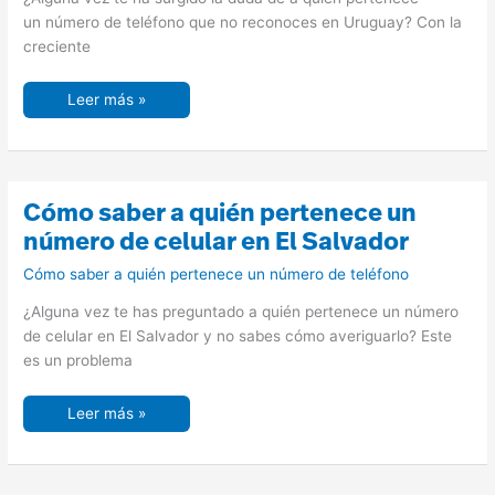
celular
en
un número de teléfono que no reconoces en Uruguay? Con la
Uruguay
creciente
Leer más »
Cómo
Cómo saber a quién pertenece un
saber
a
número de celular en El Salvador
quién
pertenece
Cómo saber a quién pertenece un número de teléfono
un
número
de
¿Alguna vez te has preguntado a quién pertenece un número
celular
en
de celular en El Salvador y no sabes cómo averiguarlo? Este
El
es un problema
Salvador
Leer más »