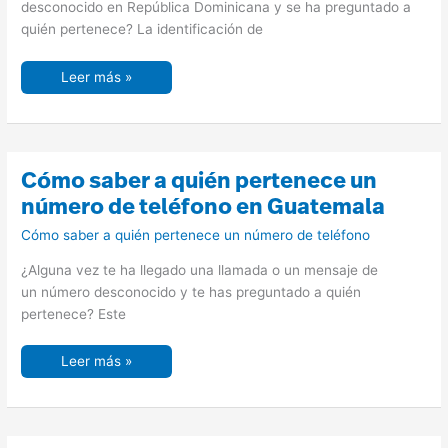
Dominicana
desconocido en República Dominicana y se ha preguntado a
quién pertenece? La identificación de
Leer más »
Cómo
Cómo saber a quién pertenece un
saber
a
número de teléfono en Guatemala
quién
pertenece
Cómo saber a quién pertenece un número de teléfono
un
número
de
¿Alguna vez te ha llegado una llamada o un mensaje de
teléfono
en
un número desconocido y te has preguntado a quién
Guatemala
pertenece? Este
Leer más »