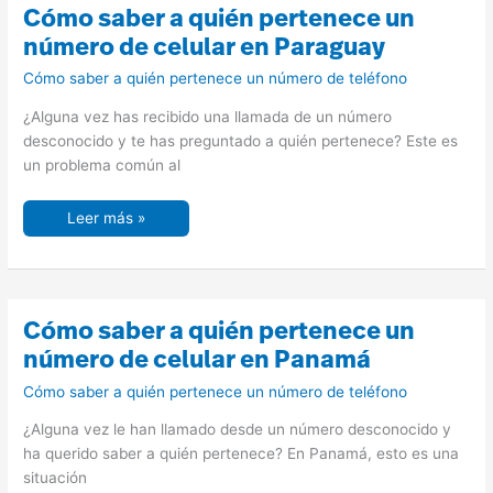
Cómo
Cómo saber a quién pertenece un
saber
a
número de celular en Paraguay
quién
pertenece
Cómo saber a quién pertenece un número de teléfono
un
número
de
¿Alguna vez has recibido una llamada de un número
celular
en
desconocido y te has preguntado a quién pertenece? Este es
Paraguay
un problema común al
Leer más »
Cómo
Cómo saber a quién pertenece un
saber
a
número de celular en Panamá
quién
pertenece
Cómo saber a quién pertenece un número de teléfono
un
número
de
¿Alguna vez le han llamado desde un número desconocido y
celular
en
ha querido saber a quién pertenece? En Panamá, esto es una
Panamá
situación