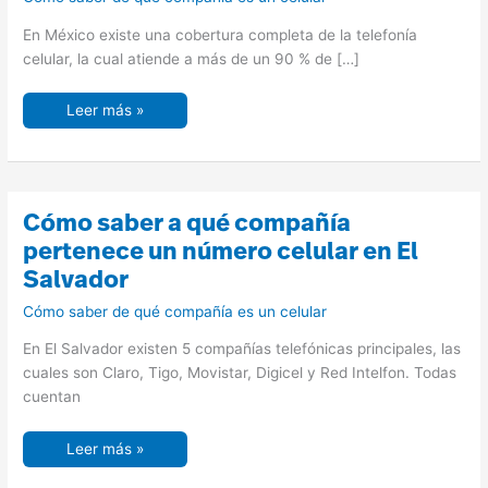
es
un
número
En México existe una cobertura completa de la telefonía
de
teléfono
celular, la cual atiende a más de un 90 % de […]
en
México
Leer más »
Cómo
Cómo saber a qué compañía
saber
a
pertenece un número celular en El
qué
compañía
Salvador
pertenece
un
Cómo saber de qué compañía es un celular
número
celular
en
En El Salvador existen 5 compañías telefónicas principales, las
El
Salvador
cuales son Claro, Tigo, Movistar, Digicel y Red Intelfon. Todas
cuentan
Leer más »