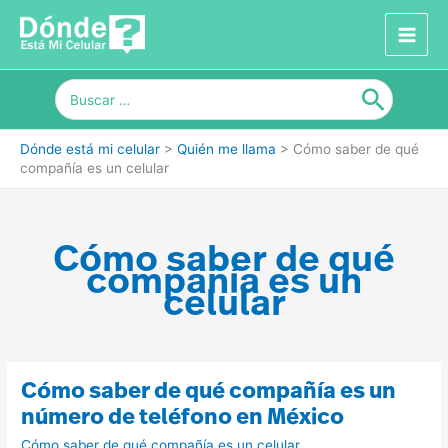
Ir
al
contenido
Buscar
por:
Dónde está mi celular
>
Quién me llama
>
Cómo saber de qué
compañía es un celular
Cómo saber de qué
compañía es un
celular
Cómo
Cómo saber de qué compañía es un
saber
de
número de teléfono en México
qué
compañía
Cómo saber de qué compañía es un celular